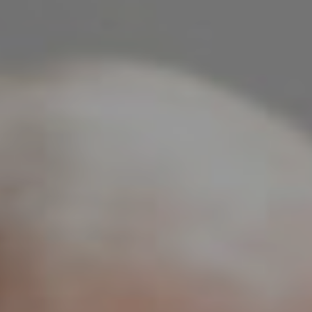
hotellinjohtajaksi huippukouluissa
Sveitsissä!
Autamme sinua kaikissa käytännön asioissa aina
kouluun saapumiseen asti.
Ota yhteyttä nyt!