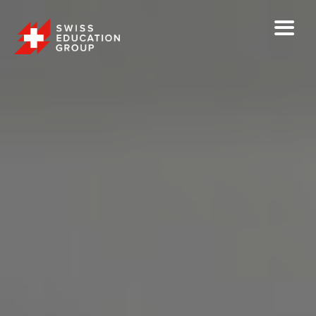
X
USEITÄ PÄÄSYKOKEITA VUODEN AIKANA
Opiskele kokiksi, kondiittoriksi tai