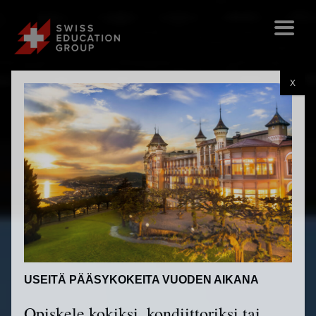
X
USEITÄ PÄÄSYKOKEITA VUODEN AIKANA
Opiskele kokiksi, kondiittoriksi tai