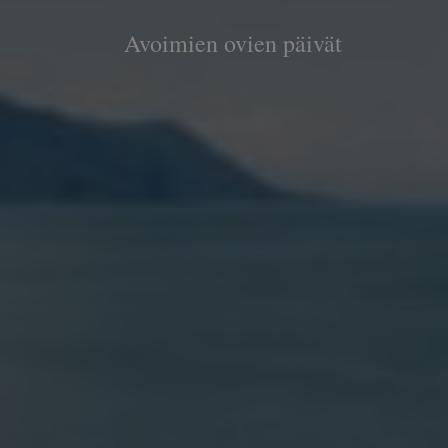
Avoimien ovien päivät