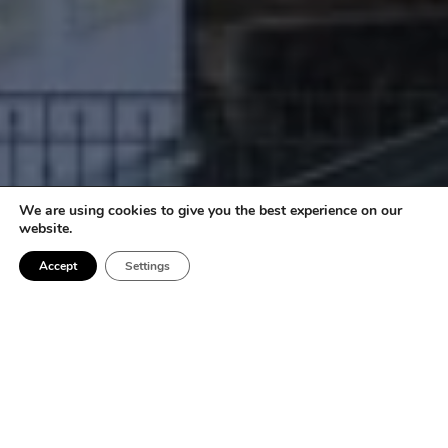
We are using cookies to give you the best experience on our
website.
Swiss Education Group hallinnoi viittä eri koulua
Accept
Settings
Sveitsissä. Kouluissa tarjotaan maailmanjohtavia
koulutuksia suuntautumisaloina hotellin johtaminen,
yrityshallinto, kokki- ja kondiittoriala.