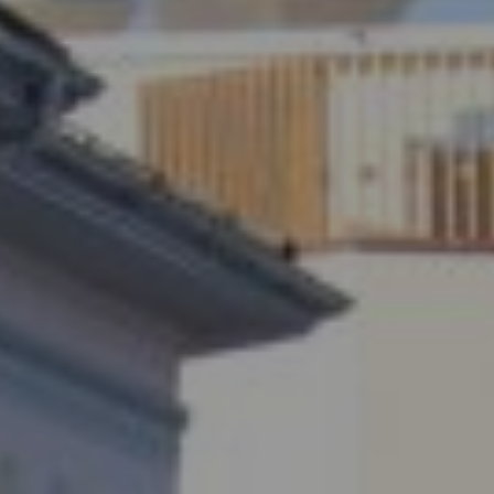
hotellinjohtajaksi huippukouluissa
Sveitsissä!
Autamme sinua kaikissa käytännön asioissa aina
kouluun saapumiseen asti.
Ota yhteyttä nyt!