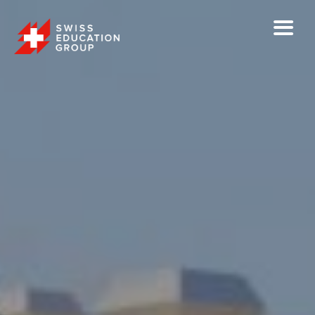
X
USEITÄ PÄÄSYKOKEITA VUODEN AIKANA
Opiskele kokiksi, kondiittoriksi tai