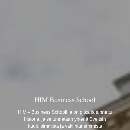
HIM Business School
HIM – Business Schoolilla on pitkä ja tunnettu historia,
ja se tunnetaan yhtenä Sveitsin kuuluisimmista ja
vakiintuneimmista kauppakorkeakouluista. Koulun