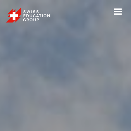
X
USEITÄ PÄÄSYKOKEITA VUODEN AIKANA
Opiskele kokiksi, kondiittoriksi tai