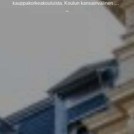
kansainvälinen …
→