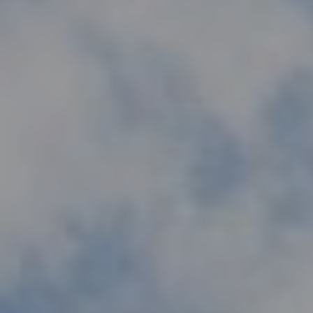
hotellinjohtajaksi huippukouluissa
Sveitsissä!
Autamme sinua kaikissa käytännön asioissa aina
kouluun saapumiseen asti.
Ota yhteyttä nyt!