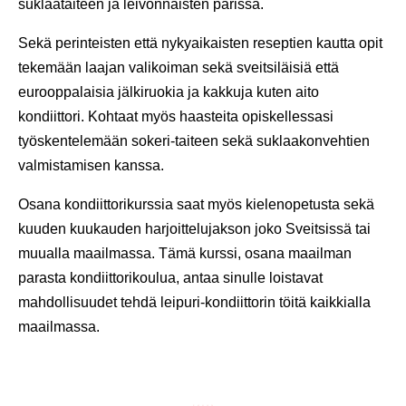
suklaataiteen ja leivonnaisten parissa.
Sekä perinteisten että nykyaikaisten reseptien kautta opit
tekemään laajan valikoiman sekä sveitsiläisiä että
eurooppalaisia jälkiruokia ja kakkuja kuten aito
kondiittori. Kohtaat myös haasteita opiskellessasi
työskentelemään sokeri-taiteen sekä suklaakonvehtien
valmistamisen kanssa.
Osana kondiittorikurssia saat myös kielenopetusta sekä
kuuden kuukauden harjoittelujakson joko Sveitsissä tai
muualla maailmassa. Tämä kurssi, osana maailman
parasta kondiittorikoulua, antaa sinulle loistavat
mahdollisuudet tehdä leipuri-kondiittorin töitä kaikkialla
maailmassa.