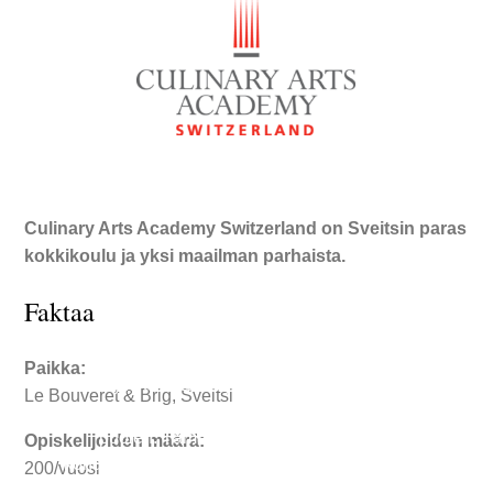
Culinary Arts Academy Switzerland on Sveitsin paras
kokkikoulu ja yksi maailman parhaista.
Erikoistuminen sveitsiläisiin
Faktaa
leivonnaisiin ja suklaataiteeseen
Paikka:
Culinary Arts Academy Switzerland Tämä leipuri-
Le Bouveret & Brig, Sveitsi
kondiittori koulutus näyttää sinulle elämän makean
puolen. Tämän intensiivisen 22 viikon
Opiskelijoiden määrä:
kondiittorikurssin tavoitteena on kehittää …
→
200/vuosi