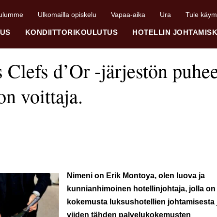
ulumme
Ulkomailla opiskelu
Vapaa-aika
Ura
Tule käy
TUS
KONDIITTORIKOULUTUS
HOTELLIN JOHTAMIS
 Clefs d’Or -järjestön puhe
n voittaja.
Nimeni on Erik Montoya, olen luova ja
kunnianhimoinen hotellinjohtaja, jolla on
kokemusta luksushotellien johtamisesta 
viiden tähden palvelukokemusten