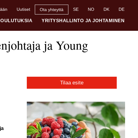
mään
Uutiset
SE
NO
DK
DE
Ota yhteyttä
KOULUTUKSIA
YRITYSHALLINTO JA JOHTAMINEN
X
enjohtaja ja Young
Tilaa esite
ja