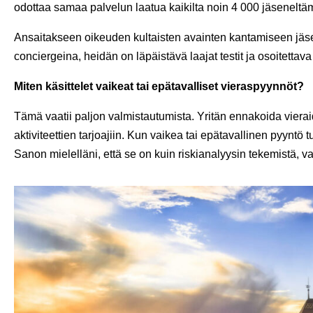
odottaa samaa palvelun laatua kaikilta noin 4 000 jäsenel
Ansaitakseen oikeuden kultaisten avainten kantamiseen jäs
conciergeina, heidän on läpäistävä laajat testit ja osoitettava
Miten käsittelet vaikeat tai epätavalliset vieraspyynnöt?
Tämä vaatii paljon valmistautumista. Yritän ennakoida vieraide
aktiviteettien tarjoajiin. Kun vaikea tai epätavallinen pyyntö tu
Sanon mielelläni, että se on kuin riskianalyysin tekemistä, vaik