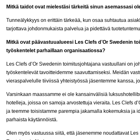
Mitkä taidot ovat mielestäsi tärkeitä sinun asemassasi ol
Tunneälykkyys on erittäin tärkeää, kun osaa suhtautua asiak
tarjottava johdonmukaista palvelua ja pidettävä tuotetuntemu
Mitkä ovat päävastuualueesi Les Clefs d’Or Swedenin toi
työskentelet parhaillaan organisaatiossa?
Les Clefs d’Or Swedenin toimitusjohtajana vastuullani on johta
työskentelevät tavoitteidemme saavuttamiseksi. Meidän vast
vieraspalvelulle tiiviissä yhteistyössä jäsentemme kanssa, jo
Varsinkaan maassamme ei ole kansainvälisiä luksushotellibrä
hotelleja, joissa on samoja arvostettuja vieraita. Les Clefs
ja teemme toisistamme parempia jakamalla kokemuksia ja ide
parhaista käytännöistä.
Olen myös vastuussa siitä, että jäsenemme noudattavat Les C