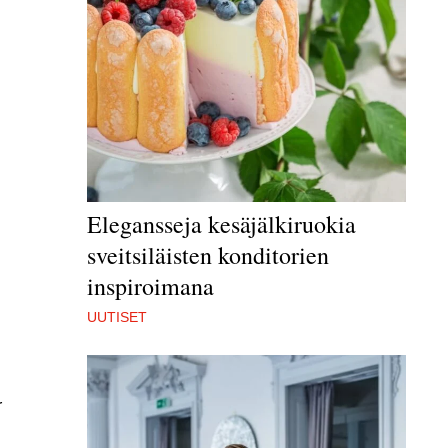
Elegansseja kesäjälkiruokia
sveitsiläisten konditorien
inspiroimana
UUTISET
r