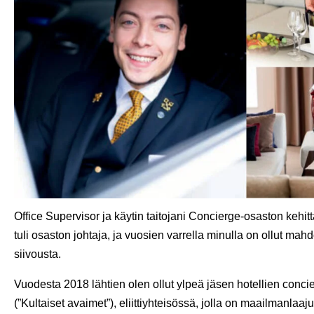
US
Op
ho
Sv
Aut
saa
Office Supervisor ja käytin taitojani Concierge-osaston ke
tuli osaston johtaja, ja vuosien varrella minulla on ollut mah
siivousta.
Vuodesta 2018 lähtien olen ollut ylpeä jäsen hotellien con
(”Kultaiset avaimet”), eliittiyhteisössä, jolla on maailmanlaa