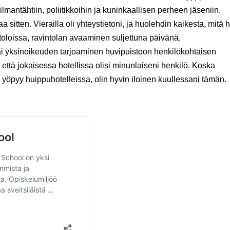
lmantähtiin, poliitikkoihin ja kuninkaallisen perheen jäseniin.
tten. Vierailla oli yhteystietoni, ja huolehdin kaikesta, mitä 
ntoloissa, ravintolan avaaminen suljettuna päivänä,
ai yksinoikeuden tarjoaminen huvipuistoon henkilökohtaisen
, että jokaisessa hotellissa olisi minunlaiseni henkilö. Koska
yöpyy huippuhotelleissa, olin hyvin iloinen kuullessani tämän.